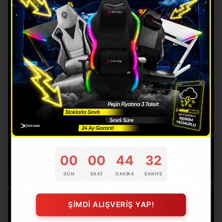
00
00
44
31
GÜN
SAAT
DAKIKA
SANIYE
ŞİMDİ ALIŞVERİŞ YAP!