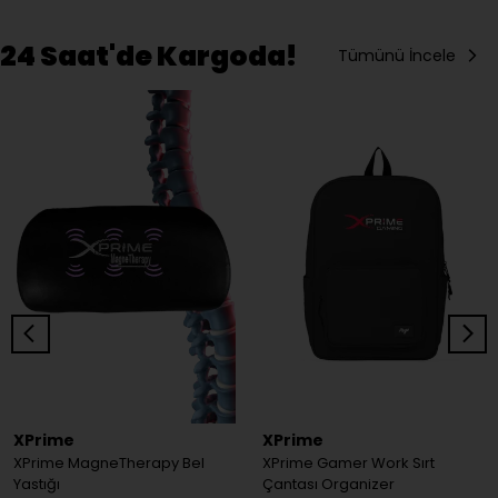
24 Saat'de Kargoda!
Tümünü İncele
XPrime
XPrime
XPrime MagneTherapy Bel
XPrime Gamer Work Sırt
Yastığı
Çantası Organizer