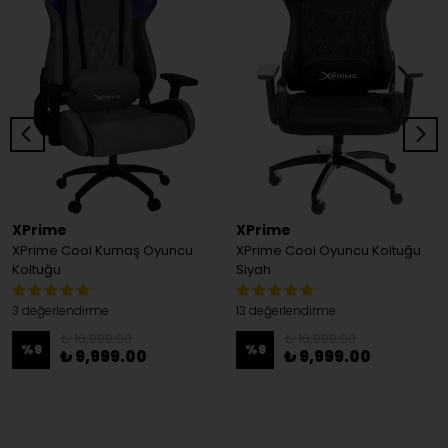
XPrime
XPrime
XPrime Cool Kumaş Oyuncu
XPrime Cool Oyuncu Koltuğu
Koltuğu
Siyah
3 değerlendirme
13 değerlendirme
₺ 10,999.00
₺ 10,999.00
%
9
%
9
₺ 9,999.00
₺ 9,999.00