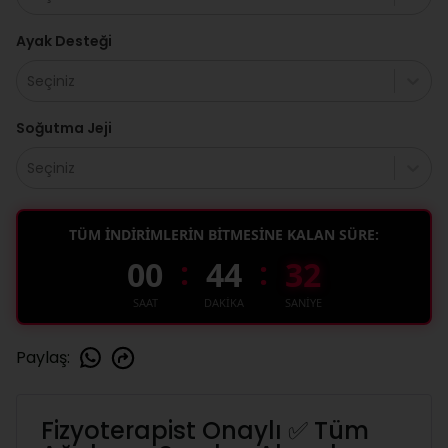
Ayak Desteği
Seçiniz
Soğutma Jeji
Seçiniz
TÜM İNDİRİMLERİN BİTMESİNE KALAN SÜRE:
:
:
00
44
31
SAAT
DAKİKA
SANİYE
Paylaş
:
Fizyoterapist Onaylı ✅ Tüm