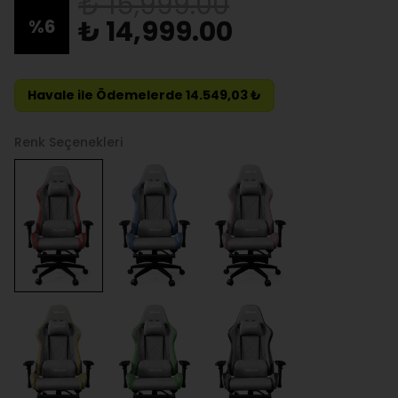
₺ 15,999.00
₺ 14,999.00
%
6
Havale ile Ödemelerde 14.549,03 ₺
Renk Seçenekleri