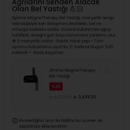
Ağrılarını Senden Alacak
Olan Bel Yastığı 💪🏻
Xprime MagneTherapy Bel Yastığı, manyetik terapi
teknolojisiyle kan dolaşımını destekler, bel ve
omurga baskısını azaltır. Düzenli kullanımda ağrıyı
hafifletir, enerjini gün boyu korumana yardımcı olur.
🧲 3 manyetik nokta • Elastik tokalı yapı • Tüm
oyuncu koltuklarına uyumlu ⏰ Sadece bugün %20
indirimli — fırsatı kaçırma!
XPrime MagneTherapy
Bel Yastığı
%
20
₺ 4,299.00
₺ 3,439.20
İncelediğiniz ürün ile birlikte bu ürünler de
sepetinize eklenecektir!