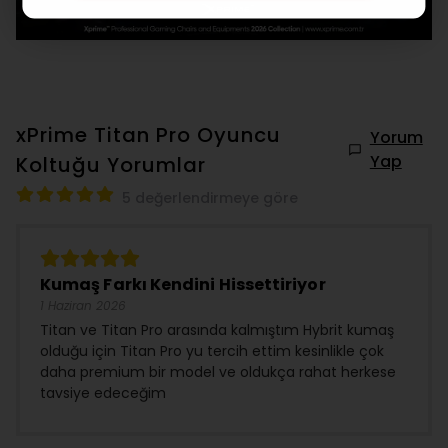
xPrime Titan Pro Oyuncu
Yorum
Yap
Koltuğu
Yorumlar
5 değerlendirmeye göre
Kumaş Farkı Kendini Hissettiriyor
1 Haziran 2026
Titan ve Titan Pro arasında kalmıştım Hybrit kumaş
olduğu için Titan Pro yu tercih ettim kesinlikle çok
daha premium bir model ve oldukça rahat herkese
tavsiye edeceğim