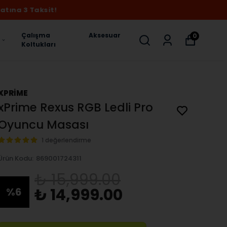
Çalışma
Aksesuar
0
Koltukları
XPRİME
xPrime Rexus RGB Ledli Pro
Oyuncu Masası
1 değerlendirme
Ürün Kodu
:
869001724311
₺ 15,999.00
₺ 14,999.00
%
6