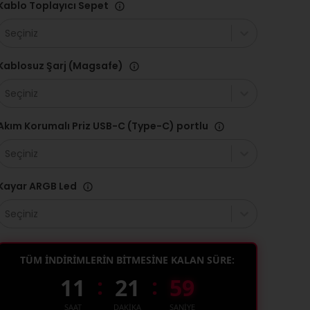
Kablo Toplayıcı Sepet
Seçiniz
Kablosuz Şarj (Magsafe)
Seçiniz
Akım Korumalı Priz USB-C (Type-C) portlu
Seçiniz
Kayar ARGB Led
Seçiniz
TÜM İNDİRİMLERİN BİTMESİNE KALAN SÜRE:
:
:
11
21
57
SAAT
DAKİKA
SANİYE