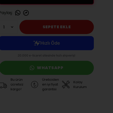
Paylaş
:
SEPETE EKLE
WHATSAPP
Bu ürün
Üreticiden
Kolay
ücretsiz
en iyi fiyat
Kurulum
kargo!
garantisi