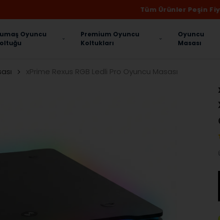
Tüm Ürünler Peşin Fiyatına 3 Taksit!
umaş Oyuncu
Premium Oyuncu
Oyuncu
oltuğu
Koltukları
Masası
sası
xPrime Rexus RGB Ledli Pro Oyuncu Masası