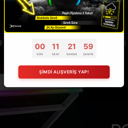
00
11
21
58
GÜN
SAAT
DAKIKA
SANIYE
ŞİMDİ ALIŞVERİŞ YAP!