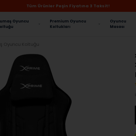
Tüm Ürünler Peşin Fiyatına 3 Taksit!
umaş Oyuncu
Premium Oyuncu
Oyuncu
oltuğu
Koltukları
Masası
ş Oyuncu Koltuğu