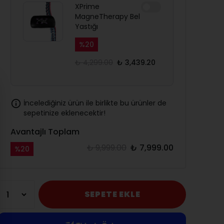
XPrime
MagneTherapy Bel
Yastığı
%
20
₺ 4,299.00
₺ 3,439.20
İncelediğiniz ürün ile birlikte bu ürünler de
sepetinize eklenecektir!
Avantajlı Toplam
₺ 9,999.00
₺ 7,999.00
%
20
SEPETE EKLE