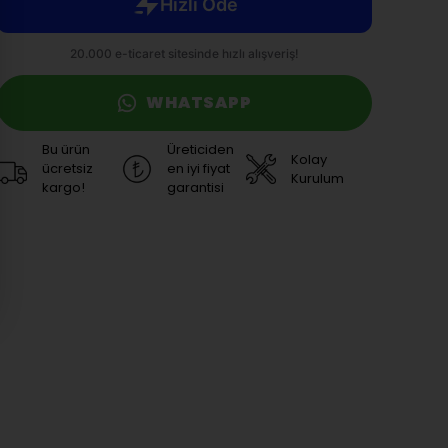
WHATSAPP
Bu ürün
Üreticiden
Kolay
ücretsiz
en iyi fiyat
Kurulum
kargo!
garantisi