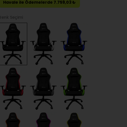
Havale ile Ödemelerde 7.759,03 ₺
Renk Seçimi