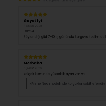
5 değerlendirmeye göre
Gayet iyi
7 Nisan 2026
Emre
M.
Söylendiği gibi 7-10 iş gününde kargoya teslim edi
Merhaba
1 Şubat 2026
kolçak kısmında yükseklik ayarı var mı
xPrime Neo modelinde kolçaklar sabit efendim