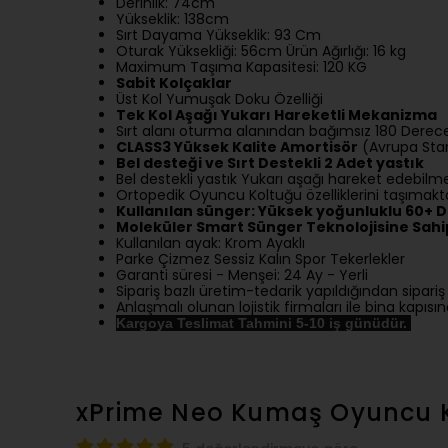
Derinlik: 74cm
Yükseklik: 138cm
Sırt Dayama Yükseklik: 93 Cm
Oturak Yüksekliği: 56cm Ürün Ağırlığı: 16 kg
Maximum Taşıma Kapasitesi: 120 KG
Sabit Kolçaklar
Üst Kol Yumuşak Doku Özelliği
Tek Kol Aşağı Yukarı Hareketli Mekanizma
Sırt alanı oturma alanından bağımsız 180 Derece
CLASS3 Yüksek Kalite Amortisör
(Avrupa Stan
Bel desteği ve Sırt Destekli 2 Adet yastık
Bel destekli yastık Yukarı aşağı hareket edebilme
Ortopedik Oyuncu Koltuğu özelliklerini taşımakt
Kullanılan sünger: Yüksek yoğunluklu 60+
Moleküler Smart Sünger Teknolojisine Sahip
Kullanılan ayak: Krom Ayaklı
Parke Çizmez Sessiz Kalın Spor Tekerlekler
Garanti süresi - Menşei: 24 Ay - Yerli
Sipariş bazlı üretim-tedarik yapıldığından sipari
Anlaşmalı olunan lojistik firmaları ile bina kapıs
Kargoya Teslimat Tahmini 5-10 iş günüdür.
xPrime Neo Kumaş Oyuncu 