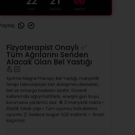
22
20
59
SAAT
DAKİKA
SANİYE
Paylaş
:
Fizyoterapist Onaylı ✅
Tüm Ağrılarını Senden
Alacak Olan Bel Yastığı
💪🏻
Xprime MagneTherapy Bel Yastığı, manyetik
terapi teknolojisiyle kan dolaşımını destekler,
bel ve omurga baskısını azaltır. Düzenli
kullanımda ağrıyı hafifletir, enerjini gün boyu
korumana yardımcı olur. 🧲 3 manyetik nokta •
Elastik tokalı yapı • Tüm oyuncu koltuklarına
uyumlu ⏰ Sadece bugün %20 indirimli — fırsatı
kaçırma!