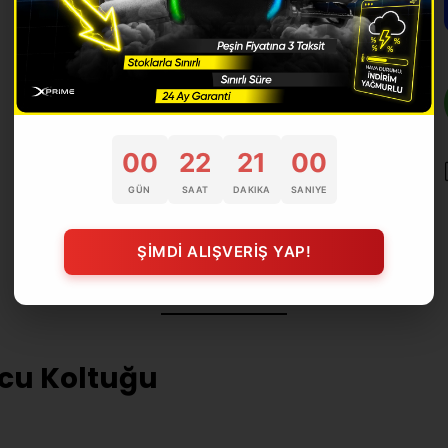
00
22
20
59
GÜN
SAAT
DAKIKA
SANIYE
ŞİMDİ ALIŞVERİŞ YAP!
Ürün Açıklaması
cu Koltuğu