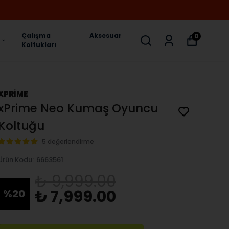
Çalışma
Aksesuar
0
Koltukları
XPRİME
xPrime Neo Kumaş Oyuncu
Koltuğu
5 değerlendirme
Ürün Kodu
:
6663561
₺ 9,999.00
₺ 7,999.00
%
20