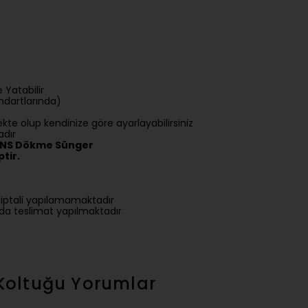
 Yatabilir
dartlarında)
kte olup kendinize göre ayarlayabilirsiniz
adır
 DNS Dökme Sünger
tir.
ş iptali yapılamamaktadır
ında teslimat yapılmaktadır
Koltuğu
Yorumlar