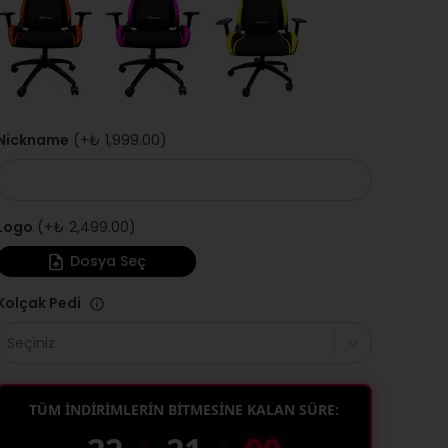
Nickname
(+
₺ 1,999.00
)
Logo
(+
₺ 2,499.00
)
Dosya Seç
Kolçak Pedi
Seçiniz
TÜM İNDİRİMLERİN BİTMESİNE KALAN SÜRE:
:
: