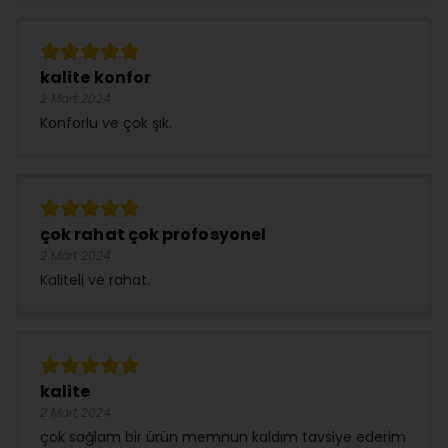
kalite konfor
2 Mart 2024
Konforlu ve çok şık.
çok rahat çok profosyonel
2 Mart 2024
Kaliteli ve rahat.
kalite
2 Mart 2024
çok sağlam bir ürün memnun kaldım tavsiye ederim