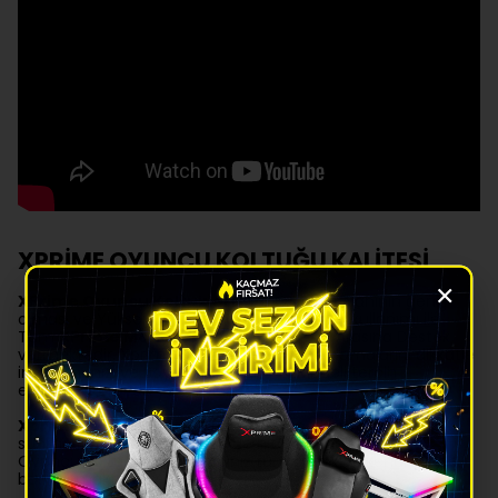
XPRİME OYUNCU KOLTUĞU KALİTESİ
×
XPrime Oyuncu Koltuklarında
Oturma Alanının geniş
olması ve Yüksek kalitede Amortisör, Teker kullanımı ile
Tüm
XPrime Modellerinde 100-160 KG
Arasına Destek
vermektedir. Xprime Serilerinde ürün açıklamalarını dikkatle
incelemenizi ve Boy Kilonuza uygun Modeli tercih
etmenizde fayda yer almaktadır.
Xprime
Oyuncu Koltukları size sadece Konfor
sunmamaktadır, Gözünüze de hitap etmekte ve bir
Oyuncu Koltuğunda aradığınız tüm özellikleri kendi içinde
barındırmaktadır.