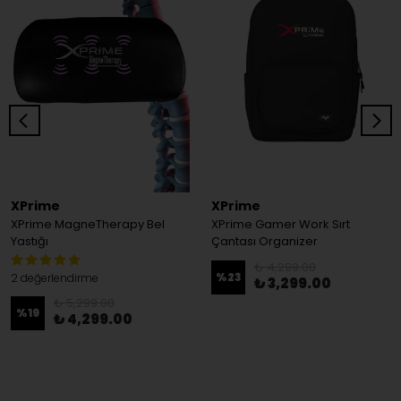
XPrime
XPrime
XPrime MagneTherapy Bel
XPrime Gamer Work Sırt
Yastığı
Çantası Organizer
₺ 4,299.00
%
23
2 değerlendirme
₺ 3,299.00
₺ 5,299.00
%
19
₺ 4,299.00