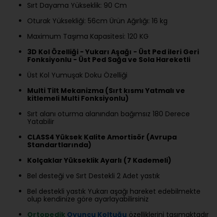
Sırt Dayama Yükseklik: 90 Cm
Oturak Yüksekliği: 56cm Ürün Ağırlığı: 16 kg
Maximum Taşıma Kapasitesi: 120 KG
3D Kol Özelliği - Yukarı Aşağı - Üst Ped ileri Geri
Fonksiyonlu - Üst Ped Sağa ve Sola Hareketli
Üst Kol Yumuşak Doku Özelliği
Multi Tilt Mekanizma (Sırt kısmı Yatmalı ve
kitlemeli Multi Fonksiyonlu)
Sırt alanı oturma alanından bağımsız 180 Derece
Yatabilir
CLASS4 Yüksek Kalite Amortisör (Avrupa
Standartlarında)
Kolçaklar Yükseklik Ayarlı (7 Kademeli)
Bel desteği ve Sırt Destekli 2 Adet yastık
Bel destekli yastık Yukarı aşağı hareket edebilmekte
olup kendinize göre ayarlayabilirsiniz
Ortopedik
Oyuncu Koltuğu
özelliklerini taşımaktadır