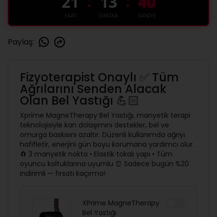
:
:
21
13
39
SAAT
DAKİKA
SANİYE
Paylaş
:
Fizyoterapist Onaylı ✅ Tüm
Ağrılarını Senden Alacak
Olan Bel Yastığı 💪🏻
Xprime MagneTherapy Bel Yastığı, manyetik terapi
teknolojisiyle kan dolaşımını destekler, bel ve
omurga baskısını azaltır. Düzenli kullanımda ağrıyı
hafifletir, enerjini gün boyu korumana yardımcı olur.
🧲 3 manyetik nokta • Elastik tokalı yapı • Tüm
oyuncu koltuklarına uyumlu ⏰ Sadece bugün %20
indirimli — fırsatı kaçırma!
XPrime MagneTherapy
Bel Yastığı