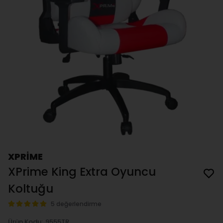
XPRİME
XPrime King Extra Oyuncu
Koltuğu
5 değerlendirme
Ürün Kodu
:
9555TR