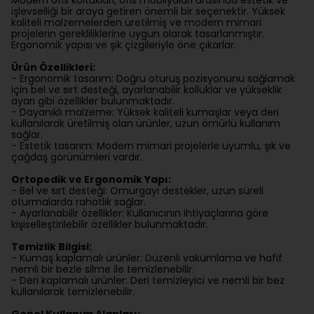
Modern ofis koltukları, ofis mobilyaları arasında estetik ve
işlevselliği bir araya getiren önemli bir seçenektir. Yüksek
kaliteli malzemelerden üretilmiş ve modern mimari
projelerin gerekliliklerine uygun olarak tasarlanmıştır.
Ergonomik yapısı ve şık çizgileriyle öne çıkarlar.
Ürün Özellikleri:
- Ergonomik tasarım: Doğru oturuş pozisyonunu sağlamak
için bel ve sırt desteği, ayarlanabilir kolluklar ve yükseklik
ayarı gibi özellikler bulunmaktadır.
- Dayanıklı malzeme: Yüksek kaliteli kumaşlar veya deri
kullanılarak üretilmiş olan ürünler, uzun ömürlü kullanım
sağlar.
- Estetik tasarım: Modern mimari projelerle uyumlu, şık ve
çağdaş görünümleri vardır.
Ortopedik ve Ergonomik Yapı:
- Bel ve sırt desteği: Omurgayı destekler, uzun süreli
oturmalarda rahatlık sağlar.
- Ayarlanabilir özellikler: Kullanıcının ihtiyaçlarına göre
kişiselleştirilebilir özellikler bulunmaktadır.
Temizlik Bilgisi:
- Kumaş kaplamalı ürünler: Düzenli vakumlama ve hafif
nemli bir bezle silme ile temizlenebilir.
- Deri kaplamalı ürünler: Deri temizleyici ve nemli bir bez
kullanılarak temizlenebilir.