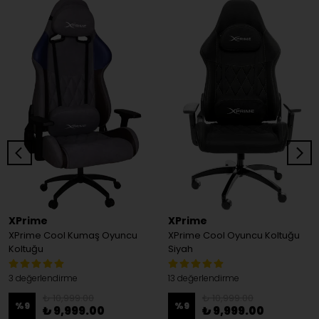
XPrime
XPrime
XPrime Cool Kumaş Oyuncu
XPrime Cool Oyuncu Koltuğu
Koltuğu
Siyah
3 değerlendirme
13 değerlendirme
₺ 10,999.00
₺ 10,999.00
%
9
%
9
₺ 9,999.00
₺ 9,999.00