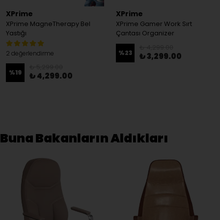
XPrime
XPrime
XPrime MagneTherapy Bel
XPrime Gamer Work Sırt
Yastığı
Çantası Organizer
₺ 4,299.00
%
23
2 değerlendirme
₺ 3,299.00
₺ 5,299.00
%
19
₺ 4,299.00
Buna Bakanların Aldıkları