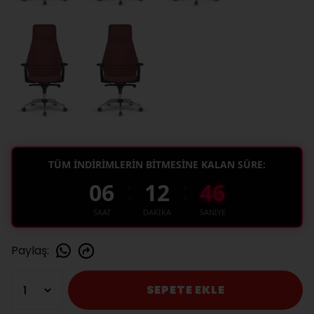
TÜM İNDİRİMLERİN BİTMESİNE KALAN SÜRE:
:
:
06
12
45
SAAT
DAKİKA
SANİYE
Paylaş
:
SEPETE EKLE