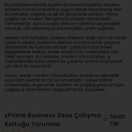
Bu koltukların estetik açıdan da önemi büyüktür. Modern
ofislerin mimari projelerine uygun olarak tasarlanmış olan
bu koltuklar, çağdaş ve şık bir görünüme sahiptir. Temiz
çizgileri ve modern detaylarıyla ofislerin atmosferini
tamamlarlar. Ayrıca çeşitli renk ve malzeme seçenekleri
sunarak, ofis dekorasyonuna kolaylıkla uyum sağlarlar.
Modern ofis koltukları, sadece ofislerde değil, aynı zamanda
toplantı odaları, bekleme alanları ve hatta ortak çalışma
alanlarında da kullanılmaktadır. Çalışma kültüründeki
değişikliklerle birlikte, esnek ve konforlu mobilyalara olan
talep artmıştır. Bu nedenle, modern ofis koltukları, iş
mekanlarında daha verimli bir çalışma ortamı oluşturmak
için ideal bir seçenektir.
Sonuç olarak, modern ofis koltukları, estetik ve işlevsellik
açısından önemli bir rol oynamaktadır. Yüksek kaliteli
malzemeleri, ergonomik tasarımı ve çağdaş görünümüyle,
çağdaş iş ortamlarının vazgeçilmez bir parçasıdır.
xPrime Business Zeus Çalışma
Yorum
Yap
Koltuğu
Yorumlar