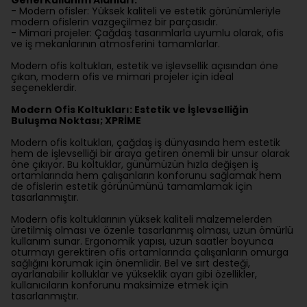
Genel Kullanım Alanları:
- Modern ofisler: Yüksek kaliteli ve estetik görünümleriyle
modern ofislerin vazgeçilmez bir parçasıdır.
- Mimari projeler: Çağdaş tasarımlarla uyumlu olarak, ofis
ve iş mekanlarının atmosferini tamamlarlar.
Modern ofis koltukları, estetik ve işlevsellik açısından öne
çıkan, modern ofis ve mimari projeler için ideal
seçeneklerdir.
Modern Ofis Koltukları: Estetik ve İşlevselliğin
Buluşma Noktası; XPRİME
Modern ofis koltukları, çağdaş iş dünyasında hem estetik
hem de işlevselliği bir araya getiren önemli bir unsur olarak
öne çıkıyor. Bu koltuklar, günümüzün hızla değişen iş
ortamlarında hem çalışanların konforunu sağlamak hem
de ofislerin estetik görünümünü tamamlamak için
tasarlanmıştır.
Modern ofis koltuklarının yüksek kaliteli malzemelerden
üretilmiş olması ve özenle tasarlanmış olması, uzun ömürlü
kullanım sunar. Ergonomik yapısı, uzun saatler boyunca
oturmayı gerektiren ofis ortamlarında çalışanların omurga
sağlığını korumak için önemlidir. Bel ve sırt desteği,
ayarlanabilir kolluklar ve yükseklik ayarı gibi özellikler,
kullanıcıların konforunu maksimize etmek için
tasarlanmıştır.