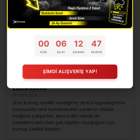
Memnuniyet
28 Mart 2024
Ürün 1 günde elime ulaştı. Kolay bir kurulumu var 5 dk
da kullanıma hazır hale geldi. Malzeme kalitesi ancak
00
06
12
46
bu fiyata alınabilecek güzel bir ofis sandalyesi
GÜN
SAAT
DAKIKA
SANIYE
diyebilirim.
ŞİMDİ ALIŞVERİŞ YAP!
kalite konfor
28 Mart 2024
Ürün kumaş özellikli istediğimiz renkte kişiselleştirme
konusunda renk kartelasından yardımcı oldular
mağaza çalışanları. Ayrıca deri olarak da
tasarlanmakta ben çok saatler oturduğum için
kumaş özellikli istedim.