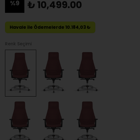
₺ 10,499.00
%
9
Havale ile Ödemelerde 10.184,03 ₺
Renk Seçimi