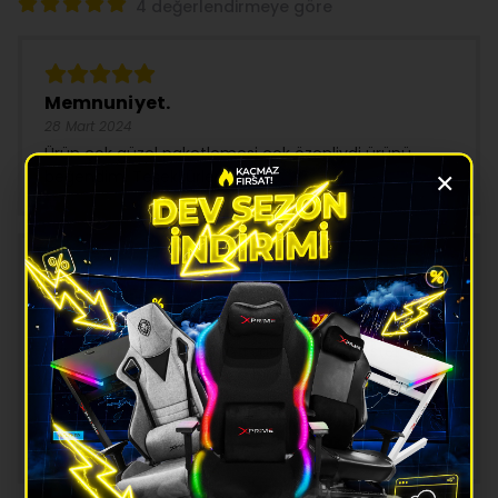
4 değerlendirmeye göre
Memnuniyet.
28 Mart 2024
Ürün çok güzel paketlemesi çok özenliydi ürünü
×
beğendim. Teşekkürler
Kaliteli hizmet
28 Mart 2024
Kargo elime çok hızlı ulaştı satış sonrası destek çok
profesyonelce idi önemsiz bir problem için dahi çok
yardımcı oldular. Daha önce bu kadar hızlı ve samimi
bir satış sonrası destek görmedim diyebilirim. Firmayı
takdir ettim.