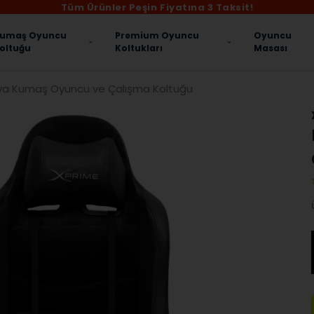
Tüm Ürünler Peşin Fiyatına 3 Taksit!
umaş Oyuncu
Premium Oyuncu
Oyuncu
oltuğu
Koltukları
Masası
a Kumaş Oyuncu ve Çalışma Koltuğu