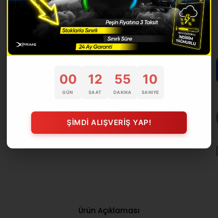
00
12
55
09
GÜN
SAAT
DAKIKA
SANIYE
ŞİMDİ ALIŞVERİŞ YAP!
Ürün Açıklaması