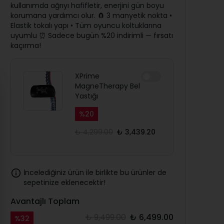
kullanımda ağrıyı hafifletir, enerjini gün boyu
korumana yardımcı olur. 🧲 3 manyetik nokta •
Elastik tokalı yapı • Tüm oyuncu koltuklarına
uyumlu ⏰ Sadece bugün %20 indirimli — fırsatı
kaçırma!
XPrime
MagneTherapy Bel
Yastığı
%
20
₺ 4,299.00
₺ 3,439.20
İncelediğiniz ürün ile birlikte bu ürünler de
sepetinize eklenecektir!
Avantajlı Toplam
₺ 9,499.00
₺ 6,499.00
%
32