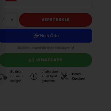
SEPETE EKLE
WHATSAPP
Bu ürün
Üreticiden
Kolay
ücretsiz
en iyi fiyat
Kurulum
kargo!
garantisi