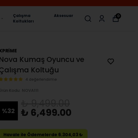
Çalışma
Aksesuar
0
Koltukları
XPRİME
Nova Kumaş Oyuncu ve
Çalışma Koltuğu
4 değerlendirme
Ürün Kodu
:
NOVA111
₺ 9,499.00
₺ 6,499.00
%
32
Havale ile Ödemelerde 6.304,03 ₺