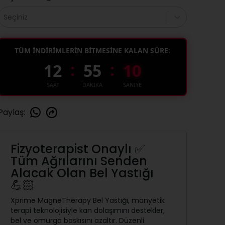
Seçiniz
TÜM İNDİRİMLERİN BİTMESİNE KALAN SÜRE:
:
:
12
55
09
SAAT
DAKİKA
SANİYE
Paylaş
:
Fizyoterapist Onaylı ✅
Tüm Ağrılarını Senden
Alacak Olan Bel Yastığı
💪🏻
Xprime MagneTherapy Bel Yastığı, manyetik
terapi teknolojisiyle kan dolaşımını destekler,
bel ve omurga baskısını azaltır. Düzenli