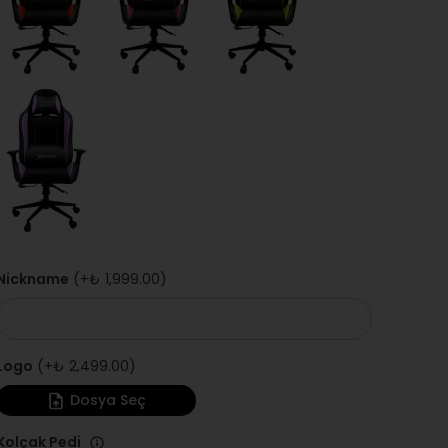
Nickname
(+
₺ 1,999.00
)
Logo
(+
₺ 2,499.00
)
Dosya Seç
Kolçak Pedi