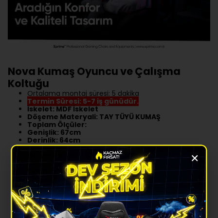
Nova Kumaş Oyuncu ve Çalışma
Koltuğu
Ortalama montaj süresi: 5 dakika
Termin Süresi: 5-7 iş günüdür.
İskelet: MDF İskelet
Döşeme Materyali: TAY TÜYÜ KUMAŞ
Toplam Ölçüler:
Genişlik: 67cm
Derinlik: 64cm
Yükseklik: 136cm
×
Oturma Alanı;
Genişlik: 40 Cm
Derinlik Yastıksız: 54 Cm
Derinlik Yastıklı: 45 Cm
Sırt Yüksekliği: 78 Cm
Yerden Oturma Alanı Yüksekliği : Min: 49 Cm -
Max: 63 Cm
Max Taşıma Kapasitesi: 110 KG