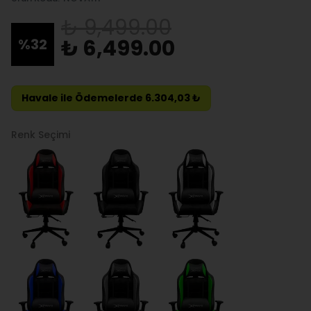
₺ 9,499.00
₺ 6,499.00
%
32
Havale ile Ödemelerde 6.304,03 ₺
Renk Seçimi