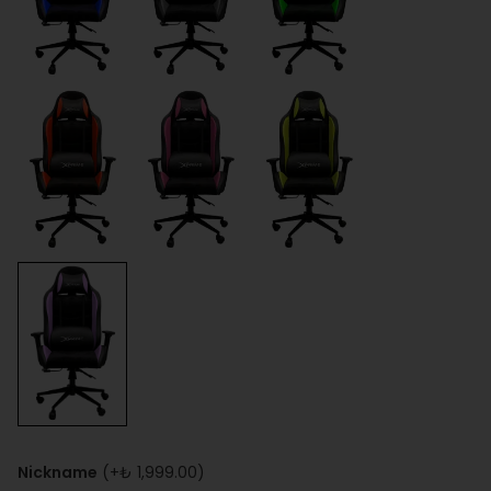
Nickname
(+
₺ 1,999.00
)