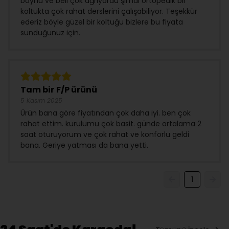
boynu ve beli çok ağrıyordu şimdi ortopedik bir
koltukta çok rahat derslerini çalışabiliyor. Teşekkür
ederiz böyle güzel bir koltuğu bizlere bu fiyata
sunduğunuz için.
Tam bir F/P ürünü
5 Kasım 2025
Ürün bana göre fiyatından çok daha iyi. ben çok
rahat ettim. kurulumu çok basit. günde ortalama 2
saat oturuyorum ve çok rahat ve konforlu geldi
bana. Geriye yatması da bana yetti.
1