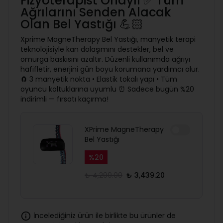
Fizyoterapist Onaylı ✅ Tüm
Ağrılarını Senden Alacak
Olan Bel Yastığı 💪🏻
Xprime MagneTherapy Bel Yastığı, manyetik terapi
teknolojisiyle kan dolaşımını destekler, bel ve
omurga baskısını azaltır. Düzenli kullanımda ağrıyı
hafifletir, enerjini gün boyu korumana yardımcı olur.
🧲 3 manyetik nokta • Elastik tokalı yapı • Tüm
oyuncu koltuklarına uyumlu ⏰ Sadece bugün %20
indirimli — fırsatı kaçırma!
XPrime MagneTherapy
Bel Yastığı
%
20
₺ 4,299.00
₺ 3,439.20
İncelediğiniz ürün ile birlikte bu ürünler de