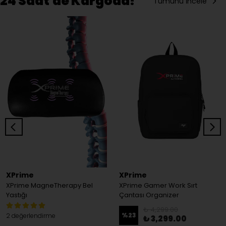
24 Saat'de Kargoda!
Tümünü İncele
XPrime
XPrime
XPrime MagneTherapy Bel
XPrime Gamer Work Sırt
Yastığı
Çantası Organizer
₺ 4,299.00
%
23
2 değerlendirme
₺ 3,299.00