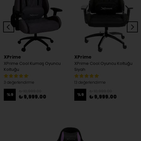
XPrime
XPrime
XPrime Cool Kumaş Oyuncu
XPrime Cool Oyuncu Koltuğu
Koltuğu
Siyah
3 değerlendirme
13 değerlendirme
₺ 10,999.00
₺ 10,999.00
%
9
%
9
₺ 9,999.00
₺ 9,999.00