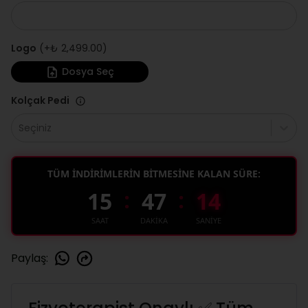
Logo
(+
₺ 2,499.00
)
Dosya Seç
Kolçak Pedi
Seçiniz
TÜM İNDİRİMLERİN BİTMESİNE KALAN SÜRE:
:
:
15
47
13
SAAT
DAKİKA
SANİYE
Paylaş
: