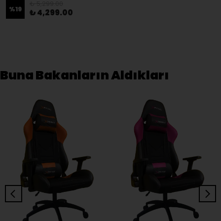
₺ 5,299.00
%
19
₺ 4,299.00
Buna Bakanların Aldıkları