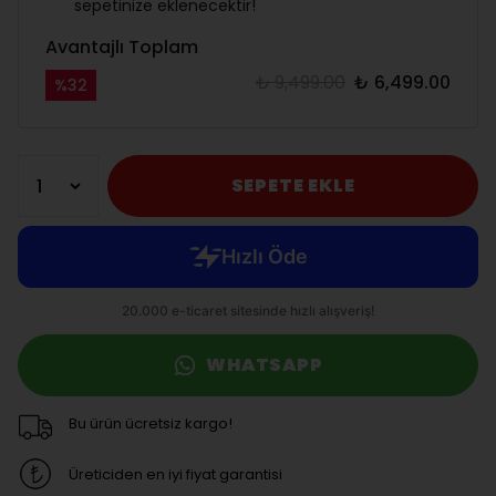
sepetinize eklenecektir!
Avantajlı Toplam
₺ 9,499.00
₺ 6,499.00
%
32
SEPETE EKLE
WHATSAPP
Bu ürün ücretsiz kargo!
Üreticiden en iyi fiyat garantisi