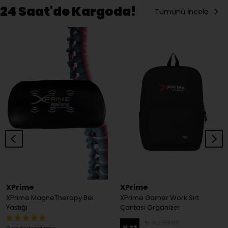
24 Saat'de Kargoda!
Tümünü İncele
XPrime
XPrime
XPrime MagneTherapy Bel
XPrime Gamer Work Sırt
Yastığı
Çantası Organizer
₺ 4,299.00
%
23