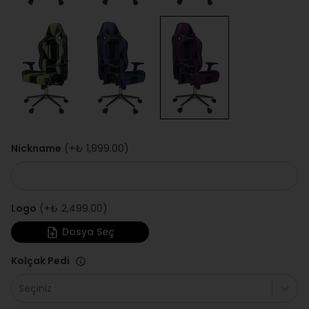
Nickname
(+
₺ 1,999.00
)
Logo
(+
₺ 2,499.00
)
Dosya Seç
Kolçak Pedi
Seçiniz