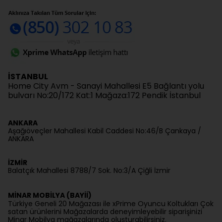
İSTANBUL
Home City Avm - Sanayi Mahallesi E5 Bağlantı yolu
bulvarı No:20/172 Kat:1 Mağaza:172 Pendik İstanbul
ANKARA
Aşağıöveçler Mahallesi Kabil Caddesi No:46/B Çankaya /
ANKARA
İZMİR
Balatçık Mahallesi 8788/7 Sok. No:3/A Çiğli İzmir
MİNAR MOBİLYA (BAYİİ)
Türkiye Geneli 20 Mağazası ile xPrime Oyuncu Koltukları Çok
satan ürünlerini Mağazalarda deneyimleyebilir siparişinizi
Minar Mobilya mağazalarında oluşturabilirsiniz.