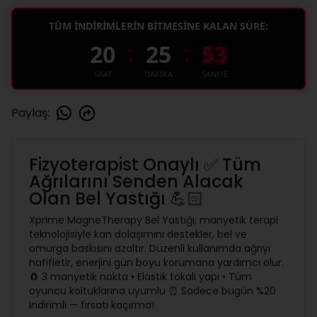
TÜM İNDİRİMLERİN BİTMESİNE KALAN SÜRE:
:
:
20
25
52
SAAT
DAKİKA
SANİYE
Paylaş
:
Fizyoterapist Onaylı ✅ Tüm
Ağrılarını Senden Alacak
Olan Bel Yastığı 💪🏻
Xprime MagneTherapy Bel Yastığı, manyetik terapi
teknolojisiyle kan dolaşımını destekler, bel ve
omurga baskısını azaltır. Düzenli kullanımda ağrıyı
hafifletir, enerjini gün boyu korumana yardımcı olur.
🧲 3 manyetik nokta • Elastik tokalı yapı • Tüm
oyuncu koltuklarına uyumlu ⏰ Sadece bugün %20
indirimli — fırsatı kaçırma!