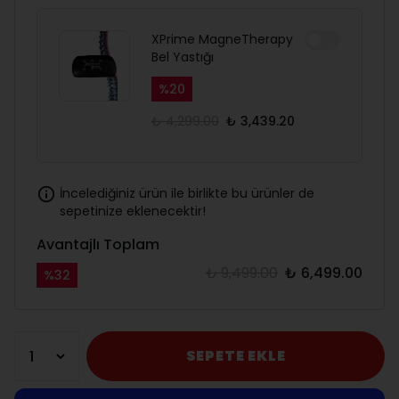
XPrime MagneTherapy
Bel Yastığı
%
20
₺ 4,299.00
₺ 3,439.20
İncelediğiniz ürün ile birlikte bu ürünler de
sepetinize eklenecektir!
Avantajlı Toplam
₺ 9,499.00
₺ 6,499.00
%
32
SEPETE EKLE