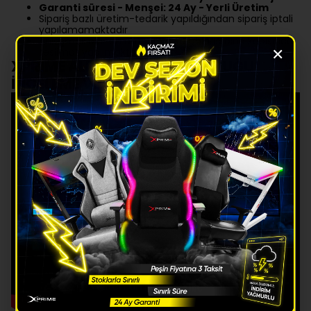
Garanti süresi - Menşei: 24 Ay - Yerli Üretim
Sipariş bazlı üretim-tedarik yapıldığından sipariş iptali
yapılamamaktadır
Anlaşmalı olunan ambar ve kargolarla bina kapısında
×
teslimat yapılmaktadır
XPRİME ALPHA OYUNCU KOLTUĞU
İNCELEME VİDEOSU