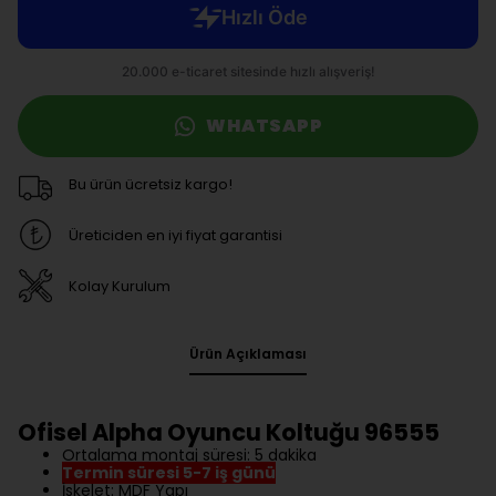
WHATSAPP
Bu ürün ücretsiz kargo!
Üreticiden en iyi fiyat garantisi
Kolay Kurulum
Ürün Açıklaması
Ofisel Alpha Oyuncu Koltuğu 96555
Ortalama montaj süresi: 5 dakika
Termin süresi 5-7 iş günü
İskelet: MDF Yapı