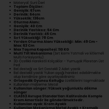
Materyal: Suni Deri
Toplam Ölçüler:
Genişlik: 67cm
Derinlik: 64cm
Yükseklik: 136cm
Oturma Alanı;
Genişlik: 40 Cm
Derinlik Yastıksız: 54 Cm
Derinlik Yastıklı: 45 Cm
Sırt Yüksekliği: 78 Cm
Yerden Oturma Alanı Yüksekliği : Min: 49 Cm -
Max: 63 Cm
Max Taşıma Kapasitesi: 110 KG
Multi Tilt Mekanizma
(Sırt kısmı Yatmalı ve kitlemeli
Multi Fonksiyonlu)
3D Özellikli Hareketli Kolçaklar - Yumuşak Ploretan Üst
Ped
Bel desteği ve Sırt Destekli 2 Adet yastık
Bel destekli yastık Yukarı aşağı hareket edebilmekte
olup kendinize göre ayarlayabilirsiniz
Ortopedik Oyuncu Koltuğu
özelliklerini taşımaktadır
Kullanılan malzeme: Metal
Kullanılan sünger: Yüksek yoğunluklu dökme
sünger
CLASS3 Avrupa Standartları Kalitesinde Komple
Krom Amortisör ile gönderilmektedir.
Kullanılan ayak: Krom Ayaklı
Kullanılan Mekanizma:Metal Ayaklı + Kromajlı