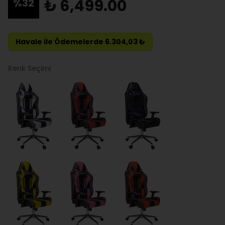
₺ 6,499.00
%
32
Havale ile Ödemelerde 6.304,03 ₺
Renk Seçimi