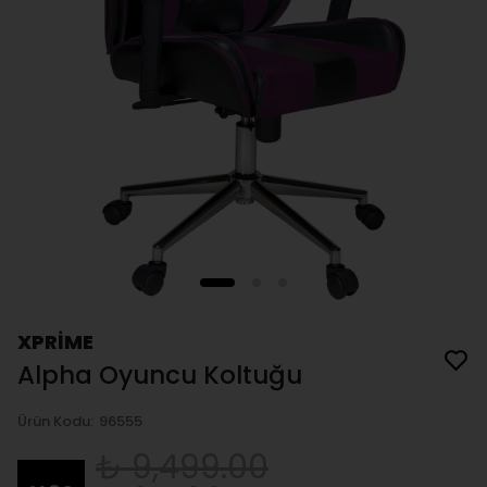
XPRİME
Alpha Oyuncu Koltuğu
Ürün Kodu
:
96555
₺ 9,499.00